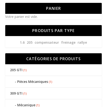
PANIER
Votre panier est vide.
PRODUITS PAR TYPE
1.6
205
compensateur
freinage
rallye
CATÉGORIES DE PRODUITS
205 GTI
(1)
Pièces Mécaniques
(1)
309 GTI
(1)
Mécanique
(1)