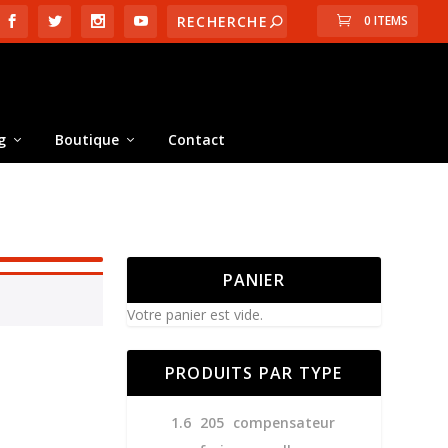
0 ITEMS
g
Boutique
Contact
PANIER
Votre panier est vide.
PRODUITS PAR TYPE
1.6
205
compensateur