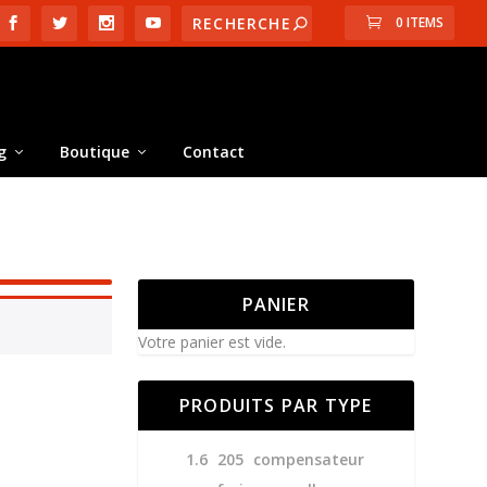
0 ITEMS
g
Boutique
Contact
PANIER
Votre panier est vide.
PRODUITS PAR TYPE
1.6
205
compensateur