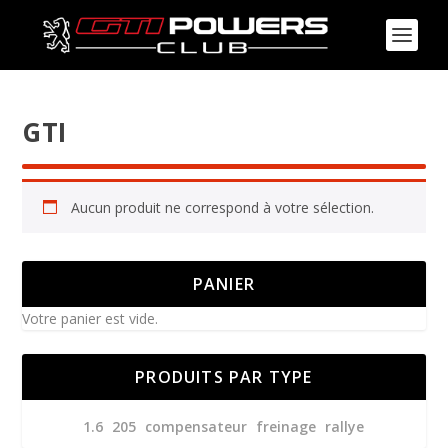
GTI
Aucun produit ne correspond à votre sélection.
PANIER
Votre panier est vide.
PRODUITS PAR TYPE
1.6
205
compensateur
freinage
rallye