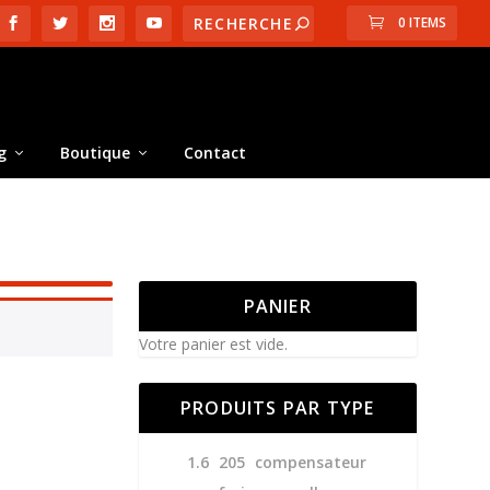
0 ITEMS
g
Boutique
Contact
PANIER
Votre panier est vide.
PRODUITS PAR TYPE
1.6
205
compensateur