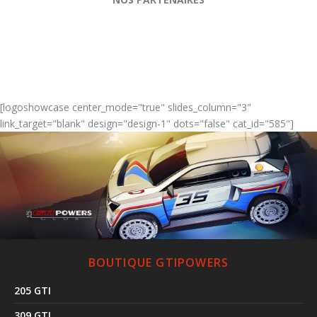
[logoshowcase center_mode="true" slides_column="3"
link_target="blank" design="design-1" dots="false" cat_id="585"]
BOUTIQUE GTIPOWERS
205 GTI
309 GTI