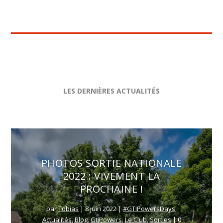
LES DERNIÈRES
ACTUALITÉS
PHOTOS SORTIE NATIONALE
2022 : VIVEMENT LA
PROCHAINE !
par
Tobias
|
8 juin 2022
|
#GTIPowersDays
,
Actualités
,
Blog
,
GtiPowers
,
Le Club
,
Sorties
| 0