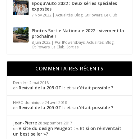
Epoqu’Auto 2022 : Deux séries spéciales
exposées
7 Nov 2022
|
Actualités
,
Blog
,
GtiPowers
,
Le Club
Photos Sortie Nationale 2022 : vivement la
prochaine !
8 Juin 2022
|
#GTIPowersDays
,
Actualités
,
Blog
,
GtiPowers
,
Le Club
,
Sorties
COMMENTAIRES RÉCENTS
Dernière
2 mai 2018
Revival de la 205 GTI : et si c’était possible ?
on
HARO dominique
24 avril 2018
Revival de la 205 GTI : et si c’était possible ?
on
Jean-Pierre
28 septembre 2017
Visite du design Peugeot : « Et si on réinventait
on
un best seller »?