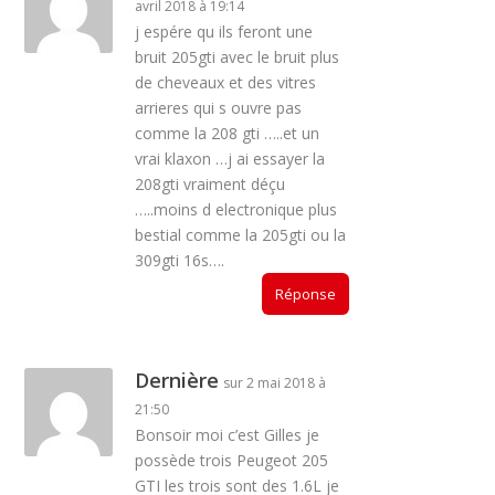
avril 2018 à 19:14
j espére qu ils feront une
bruit 205gti avec le bruit plus
de cheveaux et des vitres
arrieres qui s ouvre pas
comme la 208 gti …..et un
vrai klaxon …j ai essayer la
208gti vraiment déçu
…..moins d electronique plus
bestial comme la 205gti ou la
309gti 16s….
Réponse
Dernière
sur 2 mai 2018 à
21:50
Bonsoir moi c’est Gilles je
possède trois Peugeot 205
GTI les trois sont des 1.6L je