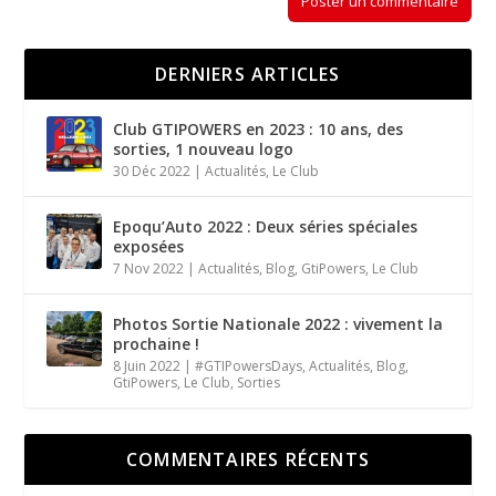
DERNIERS ARTICLES
Club GTIPOWERS en 2023 : 10 ans, des
sorties, 1 nouveau logo
30 Déc 2022
|
Actualités
,
Le Club
Epoqu’Auto 2022 : Deux séries spéciales
exposées
7 Nov 2022
|
Actualités
,
Blog
,
GtiPowers
,
Le Club
Photos Sortie Nationale 2022 : vivement la
prochaine !
8 Juin 2022
|
#GTIPowersDays
,
Actualités
,
Blog
,
GtiPowers
,
Le Club
,
Sorties
COMMENTAIRES RÉCENTS