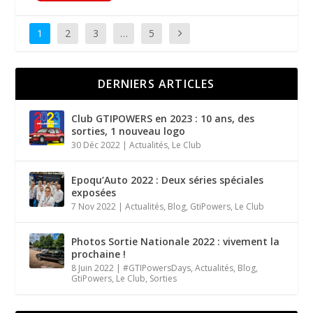
1
2
3
…
5
DERNIERS ARTICLES
Club GTIPOWERS en 2023 : 10 ans, des
sorties, 1 nouveau logo
30 Déc 2022
|
Actualités
,
Le Club
Epoqu’Auto 2022 : Deux séries spéciales
exposées
7 Nov 2022
|
Actualités
,
Blog
,
GtiPowers
,
Le Club
Photos Sortie Nationale 2022 : vivement la
prochaine !
8 Juin 2022
|
#GTIPowersDays
,
Actualités
,
Blog
,
GtiPowers
,
Le Club
,
Sorties