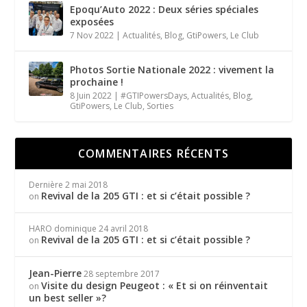
Epoqu’Auto 2022 : Deux séries spéciales
exposées
7 Nov 2022
|
Actualités
,
Blog
,
GtiPowers
,
Le Club
Photos Sortie Nationale 2022 : vivement la
prochaine !
8 Juin 2022
|
#GTIPowersDays
,
Actualités
,
Blog
,
GtiPowers
,
Le Club
,
Sorties
COMMENTAIRES RÉCENTS
Dernière
2 mai 2018
Revival de la 205 GTI : et si c’était possible ?
on
HARO dominique
24 avril 2018
Revival de la 205 GTI : et si c’était possible ?
on
Jean-Pierre
28 septembre 2017
Visite du design Peugeot : « Et si on réinventait
on
un best seller »?