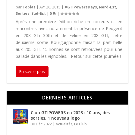
par
Tobias
|
Avr 26, 2015
|
#GTIPowersDays
,
Nord-Est
,
Sorties
,
Sud-Est
|
5
|
Après une première édition riche en couleurs et en
rencontres avec notamment la présence de Peugeot
en 208 GTi 30th et de Féline en 208 GTI, cette
deuxième sortie Bourguignonne faisait la part belle
aux 205 GTI. 15 lionnes se sont retrouvées pour une
ballade dans les vignobles… Retour sur cette journée !
En savoir plus
DERNIERS ARTICLES
Club GTIPOWERS en 2023 : 10 ans, des
sorties, 1 nouveau logo
30 Déc 2022
|
Actualités
,
Le Club