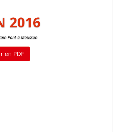
N 2016
cain Pont-à-Mousson
ir en PDF