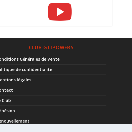
CLUB GTIPOWERS
onditions Générales de Vente
olitique de confidentialité
entions légales
ontact
e Club
dhésion
enouvellement