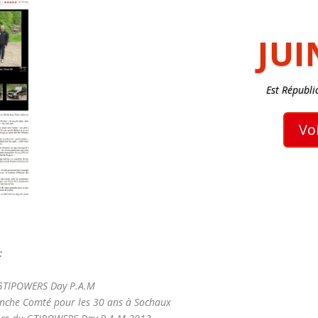
JUI
Est Républi
Vo
:
du GTIPOWERS Day P.A.M
Franche Comté pour les 30 ans à Sochaux