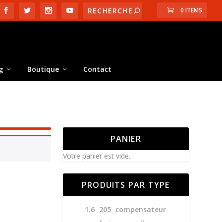
0 ITEMS
g
Boutique
Contact
PANIER
Votre panier est vide.
PRODUITS PAR TYPE
1.6
205
compensateur