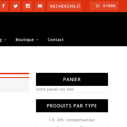
0 ITEMS
g
Boutique
Contact
PANIER
Votre panier est vide.
PRODUITS PAR TYPE
1.6
205
compensateur