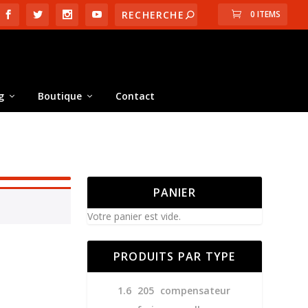
0 ITEMS
g
Boutique
Contact
PANIER
Votre panier est vide.
PRODUITS PAR TYPE
1.6
205
compensateur