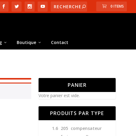
0 ITEMS
g
Boutique
Contact
PANIER
Votre panier est vide.
PRODUITS PAR TYPE
1.6
205
compensateur