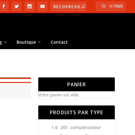
0 ITEMS
g
Boutique
Contact
PANIER
Votre panier est vide.
PRODUITS PAR TYPE
1.6
205
compensateur