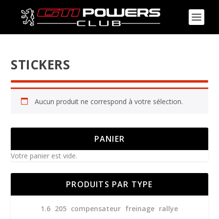
STICKERS
Aucun produit ne correspond à votre sélection.
PANIER
Votre panier est vide.
PRODUITS PAR TYPE
1.6
205
compensateur
freinage
rallye