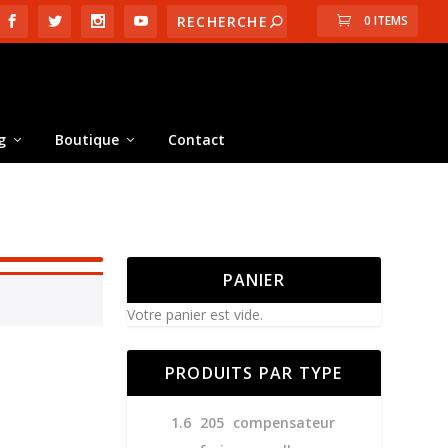
0 ITEMS
g
Boutique
Contact
PANIER
Votre panier est vide.
PRODUITS PAR TYPE
1.6
205
compensateur