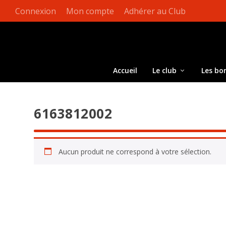
Connexion
Mon compte
Adhérer au Club
Accueil
Le club
Les bo
6163812002
Aucun produit ne correspond à votre sélection.