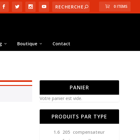
0 ITEMS
g
Boutique
Contact
PANIER
Votre panier est vide.
PRODUITS PAR TYPE
1.6
205
compensateur