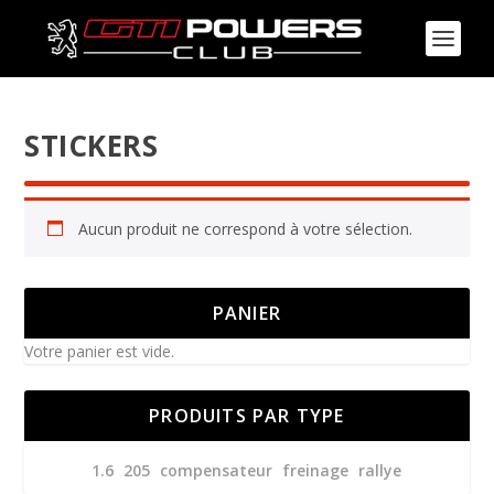
STICKERS
Aucun produit ne correspond à votre sélection.
PANIER
Votre panier est vide.
PRODUITS PAR TYPE
1.6
205
compensateur
freinage
rallye