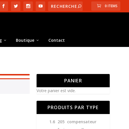
0 ITEMS
g
Boutique
Contact
PANIER
Votre panier est vide.
PRODUITS PAR TYPE
1.6
205
compensateur