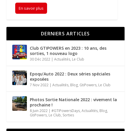
En savoir plus
DERNIERS ARTICLES
Club GTIPOWERS en 2023 : 10 ans, des
sorties, 1 nouveau logo
30 Déc 2022
|
Actualités
,
Le Club
Epoqu’Auto 2022 : Deux séries spéciales
exposées
7 Nov 2022
|
Actualités
,
Blog
,
GtiPowers
,
Le Club
Photos Sortie Nationale 2022 : vivement la
prochaine !
8 Juin 2022
|
#GTIPowersDays
,
Actualités
,
Blog
,
GtiPowers
,
Le Club
,
Sorties