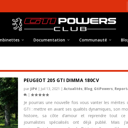
mbinettes
Documentation
Communauté
Blo
PEUGEOT 205 GTI DIMMA 180CV
par
JiPé
|
Juil 13, 2021
|
Actualités
,
Blog
,
GtiPowers
,
Report
|
Je pourrais une nouvelle fois vous vanter les mérites 
GTI : mettre en avant ses qualités dynamiques, son mo
histoire, sa côte d’amour et reprendre tout ce
journalistes spécialisés ont déjà publié. Mais j’