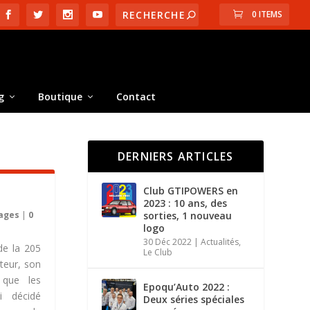
0 ITEMS
g
Boutique
Contact
DERNIERS ARTICLES
Club GTIPOWERS en
2023 : 10 ans, des
ages
|
0
sorties, 1 nouveau
logo
30 Déc 2022
|
Actualités
,
de la 205
Le Club
teur, son
 que les
Epoqu’Auto 2022 :
ai décidé
Deux séries spéciales