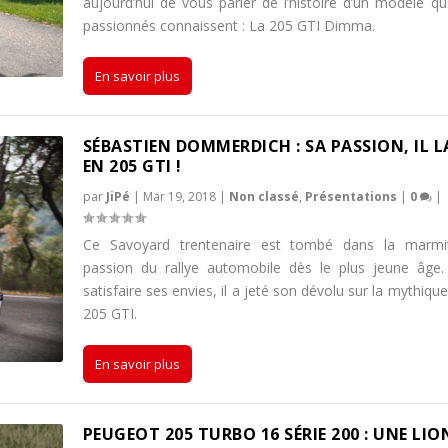
aujourd’hui de vous parler de l’histoire d’un modèle q
passionnés connaissent : La 205 GTI Dimma.
En savoir plus
SÉBASTIEN DOMMERDICH : SA PASSION, IL L
EN 205 GTI !
par
JiPé
|
Mar 19, 2018
|
Non classé
,
Présentations
|
0
|
Ce Savoyard trentenaire est tombé dans la marmi
passion du rallye automobile dès le plus jeune âge.
satisfaire ses envies, il a jeté son dévolu sur la mythiq
205 GTI.
En savoir plus
PEUGEOT 205 TURBO 16 SÉRIE 200 : UNE LI