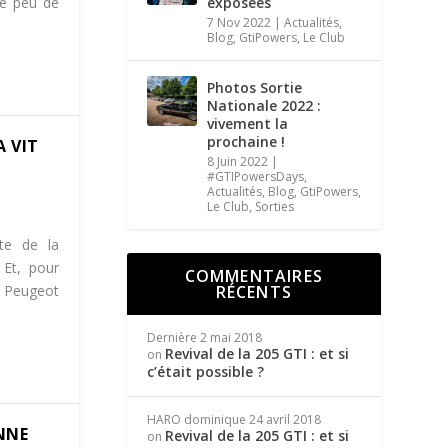
ue peu de
exposées
7 Nov 2022
|
Actualités
,
Blog
,
GtiPowers
,
Le Club
Photos Sortie
Nationale 2022 :
vivement la
prochaine !
A VIT
8 Juin 2022
|
#GTIPowersDays
,
Actualités
,
Blog
,
GtiPowers
,
Le Club
,
Sorties
te de la
 Et, pour
COMMENTAIRES
ue Peugeot
RÉCENTS
Dernière
2 mai 2018
Revival de la 205 GTI : et si
on
c’était possible ?
HARO dominique
24 avril 2018
ONNE
Revival de la 205 GTI : et si
on