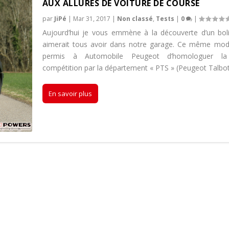
AUX ALLURES DE VOITURE DE COURSE
par
JiPé
|
Mar 31, 2017
|
Non classé
,
Tests
|
0
|
Aujourd’hui je vous emmène à la découverte d’un bol
aimerait tous avoir dans notre garage. Ce même mod
permis à Automobile Peugeot d’homologuer la
compétition par la département « PTS » (Peugeot Talbot
En savoir plus