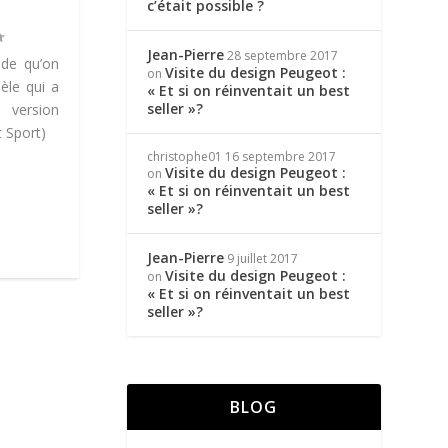
c’était possible ?
Jean-Pierre
28 septembre 2017
ide qu’on
Visite du design Peugeot :
on
èle qui a
« Et si on réinventait un best
seller »?
 version
 Sport)
christophe01
16 septembre 2017
Visite du design Peugeot :
on
« Et si on réinventait un best
seller »?
Jean-Pierre
9 juillet 2017
Visite du design Peugeot :
on
« Et si on réinventait un best
seller »?
BLOG