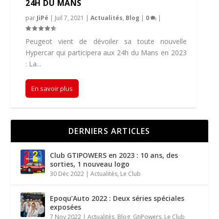
24H DU MANS
par
JiPé
|
Juil 7, 2021
|
Actualités
,
Blog
|
0
|
Peugeot vient de dévoiler sa toute nouvelle
Hypercar qui participera aux 24h du Mans en 2023
: La...
En savoir plus
DERNIERS ARTICLES
Club GTIPOWERS en 2023 : 10 ans, des
sorties, 1 nouveau logo
30 Déc 2022
|
Actualités
,
Le Club
Epoqu’Auto 2022 : Deux séries spéciales
exposées
7 Nov 2022
|
Actualités
,
Blog
,
GtiPowers
,
Le Club