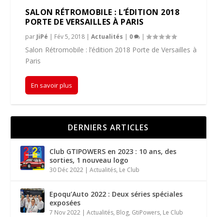
SALON RÉTROMOBILE : L’ÉDITION 2018
PORTE DE VERSAILLES À PARIS
par
JiPé
|
Fév 5, 2018
|
Actualités
|
0
|
Salon Rétromobile : l’édition 2018 Porte de Versailles à
Paris
En savoir plus
DERNIERS ARTICLES
Club GTIPOWERS en 2023 : 10 ans, des
sorties, 1 nouveau logo
30 Déc 2022
|
Actualités
,
Le Club
Epoqu’Auto 2022 : Deux séries spéciales
exposées
7 Nov 2022
|
Actualités
,
Blog
,
GtiPowers
,
Le Club