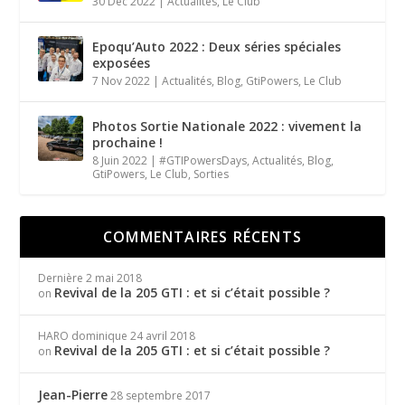
30 Déc 2022
|
Actualités
,
Le Club
Epoqu’Auto 2022 : Deux séries spéciales
exposées
7 Nov 2022
|
Actualités
,
Blog
,
GtiPowers
,
Le Club
Photos Sortie Nationale 2022 : vivement la
prochaine !
8 Juin 2022
|
#GTIPowersDays
,
Actualités
,
Blog
,
GtiPowers
,
Le Club
,
Sorties
COMMENTAIRES RÉCENTS
Dernière
2 mai 2018
Revival de la 205 GTI : et si c’était possible ?
on
HARO dominique
24 avril 2018
Revival de la 205 GTI : et si c’était possible ?
on
Jean-Pierre
28 septembre 2017