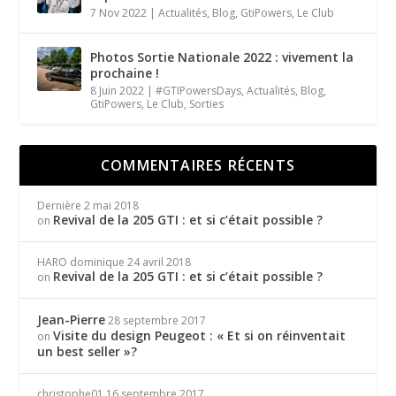
7 Nov 2022
|
Actualités
,
Blog
,
GtiPowers
,
Le Club
Photos Sortie Nationale 2022 : vivement la
prochaine !
8 Juin 2022
|
#GTIPowersDays
,
Actualités
,
Blog
,
GtiPowers
,
Le Club
,
Sorties
COMMENTAIRES RÉCENTS
Dernière
2 mai 2018
Revival de la 205 GTI : et si c’était possible ?
on
HARO dominique
24 avril 2018
Revival de la 205 GTI : et si c’était possible ?
on
Jean-Pierre
28 septembre 2017
Visite du design Peugeot : « Et si on réinventait
on
un best seller »?
christophe01
16 septembre 2017