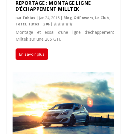
REPORTAGE : MONTAGE LIGNE
D’ÉCHAPPEMENT MILLTEK
par
Tobias
|
Jan 24, 2016
|
Blog
,
GtiPowers
,
Le Club
,
Tests
,
Tutos
|
2
|
Montage et essai d’une ligne d’échappement
Milltek sur une 205 GTI.
En savoir plus