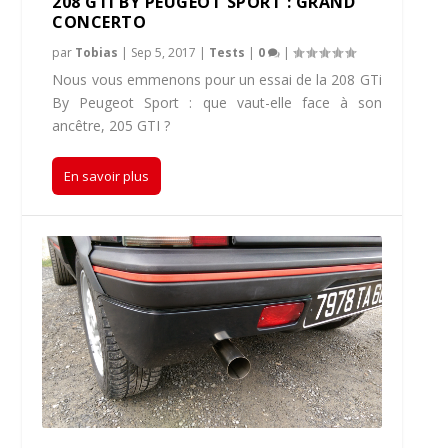
208 GTI BY PEUGEOT SPORT : GRAND
CONCERTO
par
Tobias
|
Sep 5, 2017
|
Tests
|
0
|
Nous vous emmenons pour un essai de la 208 GTi
By Peugeot Sport : que vaut-elle face à son
ancêtre, 205 GTI ?
En savoir plus