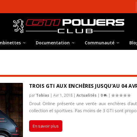
mbinettes
Documentation
Communauté
Blo
TROIS GTI AUX ENCHÈRES JUSQU’AU 04 AVR
par
Tobias
|
Avr 1, 2018
|
Actualités
|
0
|
Drout Online présente une vente aux enchères d’au
collection et sportives. Pas moins de 3 GTI sont propo
En savoir plus