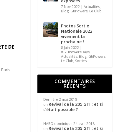
exposées
7 Nov 2022
|
Actualités
,
Blog
,
GtiPowers
,
Le Club
Photos Sortie
Nationale 2022 :
vivement la
prochaine !
RTE DE
8 Juin 2022
|
#GTIPowersDays
,
Actualités
,
Blog
,
GtiPowers
,
Le Club
,
Sorties
 Paris
COMMENTAIRES
RÉCENTS
Dernière
2 mai 2018
Revival de la 205 GTI : et si
on
c’était possible ?
HARO dominique
24 avril 2018
Revival de la 205 GTI : et si
on