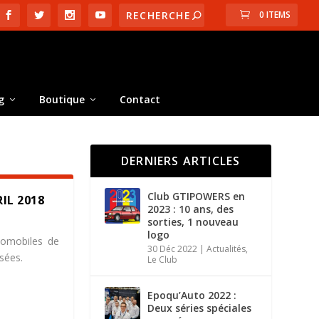
0 ITEMS
g
Boutique
Contact
DERNIERS ARTICLES
Club GTIPOWERS en
IL 2018
2023 : 10 ans, des
sorties, 1 nouveau
logo
tomobiles de
30 Déc 2022
|
Actualités
,
sées.
Le Club
Epoqu’Auto 2022 :
Deux séries spéciales