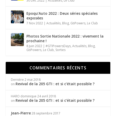
30 Déc 2022
|
Actualités
,
Le Club
Epoqu’Auto 2022 : Deux séries spéciales
exposées
7 Nov 2022
|
Actualités
,
Blog
,
GtiPowers
,
Le Club
Photos Sortie Nationale 2022 : vivement la
prochaine !
8 Juin 2022
|
#GTIPowersDays
,
Actualités
,
Blog
,
GtiPowers
,
Le Club
,
Sorties
COMMENTAIRES RÉCENTS
Dernière
2 mai 2018
Revival de la 205 GTI : et si c’était possible ?
on
HARO dominique
24 avril 2018
Revival de la 205 GTI : et si c’était possible ?
on
Jean-Pierre
28 septembre 2017