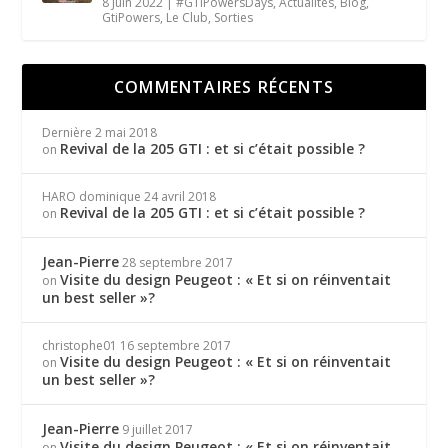
8 Juin 2022
|
#GTIPowersDays
,
Actualités
,
Blog
,
GtiPowers
,
Le Club
,
Sorties
COMMENTAIRES RÉCENTS
Dernière
2 mai 2018
Revival de la 205 GTI : et si c’était possible ?
on
HARO dominique
24 avril 2018
Revival de la 205 GTI : et si c’était possible ?
on
Jean-Pierre
28 septembre 2017
Visite du design Peugeot : « Et si on réinventait
on
un best seller »?
christophe01
16 septembre 2017
Visite du design Peugeot : « Et si on réinventait
on
un best seller »?
Jean-Pierre
9 juillet 2017
Visite du design Peugeot : « Et si on réinventait
on