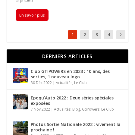
En savoir plus
1
2
3
4
DERNIERS ARTICLES
Club GTIPOWERS en 2023 : 10 ans, des
sorties, 1 nouveau logo
30 Déc 2022
|
Actualités
,
Le Club
Epoqu’Auto 2022 : Deux séries spéciales
exposées
7 Nov 2022
|
Actualités
,
Blog
,
GtiPowers
,
Le Club
Photos Sortie Nationale 2022 : vivement la
prochaine !