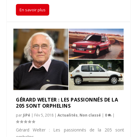
En savoir plus
GÉRARD WELTER : LES PASSIONNÉS DE LA
205 SONT ORPHELINS
par
JiPé
|
Fév 5, 2018
|
Actualités
,
Non classé
|
0
|
Gérard Welter : Les passionnés de la 205 sont
orphelins