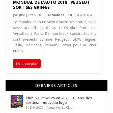
MONDIAL DE L’AUTO 2018 : PEUGEOT
SORT SES GRIFFES
par
JiPé
|
Oct 5, 2018
|
Actualités
|
0
|
Le mondial de l’auto vient d’ouvrir ses portes, vous
serez accueillis du 04 au 14 Octobre Porte des
Versailles à Paris. De nombreux constructeurs y
sont présents comme Peugeot, BMW, Jaguar,
Tesla, Mercedes, Renault, Ferrari pour ne citer
qu’eux.
En savoir plus
DERNIERS ARTICLES
Club GTIPOWERS en 2023 : 10 ans, des
sorties, 1 nouveau logo
30 Déc 2022
|
Actualités
,
Le Club