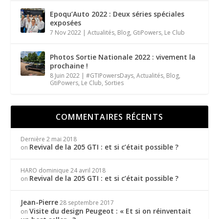
Epoqu’Auto 2022 : Deux séries spéciales
exposées
7 Nov 2022
|
Actualités
,
Blog
,
GtiPowers
,
Le Club
Photos Sortie Nationale 2022 : vivement la
prochaine !
8 Juin 2022
|
#GTIPowersDays
,
Actualités
,
Blog
,
GtiPowers
,
Le Club
,
Sorties
COMMENTAIRES RÉCENTS
Dernière
2 mai 2018
Revival de la 205 GTI : et si c’était possible ?
on
HARO dominique
24 avril 2018
Revival de la 205 GTI : et si c’était possible ?
on
Jean-Pierre
28 septembre 2017
Visite du design Peugeot : « Et si on réinventait
on