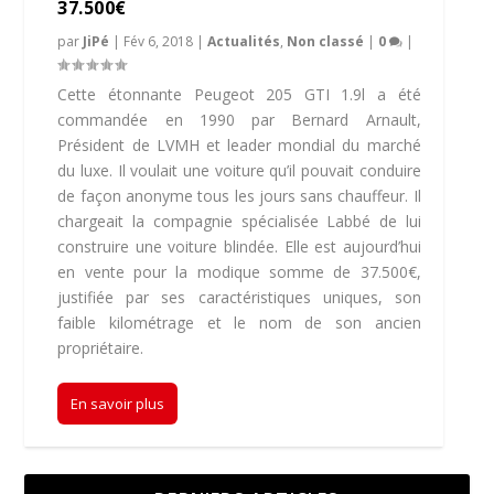
37.500€
par
JiPé
|
Fév 6, 2018
|
Actualités
,
Non classé
|
0
|
Cette étonnante Peugeot 205 GTI 1.9l a été
commandée en 1990 par Bernard Arnault,
Président de LVMH et leader mondial du marché
du luxe. Il voulait une voiture qu’il pouvait conduire
de façon anonyme tous les jours sans chauffeur. Il
chargeait la compagnie spécialisée Labbé de lui
construire une voiture blindée. Elle est aujourd’hui
en vente pour la modique somme de 37.500€,
justifiée par ses caractéristiques uniques, son
faible kilométrage et le nom de son ancien
propriétaire.
En savoir plus