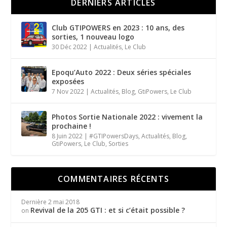
DERNIERS ARTICLES
Club GTIPOWERS en 2023 : 10 ans, des
sorties, 1 nouveau logo
30 Déc 2022
|
Actualités
,
Le Club
Epoqu’Auto 2022 : Deux séries spéciales
exposées
7 Nov 2022
|
Actualités
,
Blog
,
GtiPowers
,
Le Club
Photos Sortie Nationale 2022 : vivement la
prochaine !
8 Juin 2022
|
#GTIPowersDays
,
Actualités
,
Blog
,
GtiPowers
,
Le Club
,
Sorties
COMMENTAIRES RÉCENTS
Dernière
2 mai 2018
Revival de la 205 GTI : et si c’était possible ?
on