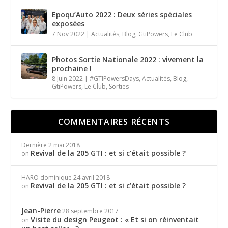
Epoqu’Auto 2022 : Deux séries spéciales
exposées
7 Nov 2022
|
Actualités
,
Blog
,
GtiPowers
,
Le Club
Photos Sortie Nationale 2022 : vivement la
prochaine !
8 Juin 2022
|
#GTIPowersDays
,
Actualités
,
Blog
,
GtiPowers
,
Le Club
,
Sorties
COMMENTAIRES RÉCENTS
Dernière
2 mai 2018
Revival de la 205 GTI : et si c’était possible ?
on
HARO dominique
24 avril 2018
Revival de la 205 GTI : et si c’était possible ?
on
Jean-Pierre
28 septembre 2017
Visite du design Peugeot : « Et si on réinventait
on