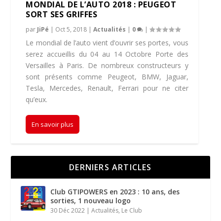
MONDIAL DE L’AUTO 2018 : PEUGEOT
SORT SES GRIFFES
par
JiPé
|
Oct 5, 2018
|
Actualités
|
0
|
Le mondial de l’auto vient d’ouvrir ses portes, vous
serez accueillis du 04 au 14 Octobre Porte des
Versailles à Paris. De nombreux constructeurs y
sont présents comme Peugeot, BMW, Jaguar,
Tesla, Mercedes, Renault, Ferrari pour ne citer
qu’eux.
En savoir plus
DERNIERS ARTICLES
Club GTIPOWERS en 2023 : 10 ans, des
sorties, 1 nouveau logo
30 Déc 2022
|
Actualités
,
Le Club