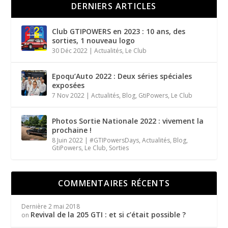
DERNIERS ARTICLES
Club GTIPOWERS en 2023 : 10 ans, des
sorties, 1 nouveau logo
30 Déc 2022
|
Actualités
,
Le Club
Epoqu’Auto 2022 : Deux séries spéciales
exposées
7 Nov 2022
|
Actualités
,
Blog
,
GtiPowers
,
Le Club
Photos Sortie Nationale 2022 : vivement la
prochaine !
8 Juin 2022
|
#GTIPowersDays
,
Actualités
,
Blog
,
GtiPowers
,
Le Club
,
Sorties
COMMENTAIRES RÉCENTS
Dernière
2 mai 2018
Revival de la 205 GTI : et si c’était possible ?
on