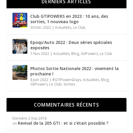
DERNIERS ARTICLES
Club GTIPOWERS en 2023 : 10 ans, des
sorties, 1 nouveau logo
30 Déc 2022
|
Actualités
,
Le Club
Epoqu’Auto 2022 : Deux séries spéciales
exposées
7 Nov 2022
|
Actualités
,
Blog
,
GtiPowers
,
Le Club
Photos Sortie Nationale 2022 : vivement la
prochaine !
8 Juin 2022
|
#GTIPowersDays
,
Actualités
,
Blog
,
GtiPowers
,
Le Club
,
Sorties
COMMENTAIRES RÉCENTS
Dernière
2 mai 2018
Revival de la 205 GTI : et si c’était possible ?
on