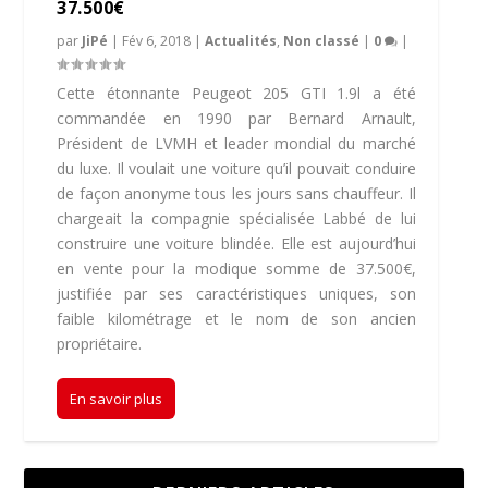
37.500€
par
JiPé
|
Fév 6, 2018
|
Actualités
,
Non classé
|
0
|
Cette étonnante Peugeot 205 GTI 1.9l a été
commandée en 1990 par Bernard Arnault,
Président de LVMH et leader mondial du marché
du luxe. Il voulait une voiture qu’il pouvait conduire
de façon anonyme tous les jours sans chauffeur. Il
chargeait la compagnie spécialisée Labbé de lui
construire une voiture blindée. Elle est aujourd’hui
en vente pour la modique somme de 37.500€,
justifiée par ses caractéristiques uniques, son
faible kilométrage et le nom de son ancien
propriétaire.
En savoir plus