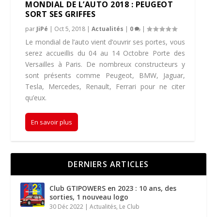
MONDIAL DE L’AUTO 2018 : PEUGEOT
SORT SES GRIFFES
par
JiPé
|
Oct 5, 2018
|
Actualités
|
0
|
Le mondial de l’auto vient d’ouvrir ses portes, vous
serez accueillis du 04 au 14 Octobre Porte des
Versailles à Paris. De nombreux constructeurs y
sont présents comme Peugeot, BMW, Jaguar,
Tesla, Mercedes, Renault, Ferrari pour ne citer
qu’eux.
En savoir plus
DERNIERS ARTICLES
Club GTIPOWERS en 2023 : 10 ans, des
sorties, 1 nouveau logo
30 Déc 2022
|
Actualités
,
Le Club