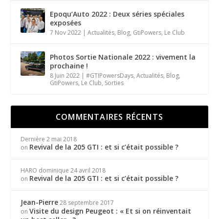
Epoqu’Auto 2022 : Deux séries spéciales
exposées
7 Nov 2022
|
Actualités
,
Blog
,
GtiPowers
,
Le Club
Photos Sortie Nationale 2022 : vivement la
prochaine !
8 Juin 2022
|
#GTIPowersDays
,
Actualités
,
Blog
,
GtiPowers
,
Le Club
,
Sorties
COMMENTAIRES RÉCENTS
Dernière
2 mai 2018
Revival de la 205 GTI : et si c’était possible ?
on
HARO dominique
24 avril 2018
Revival de la 205 GTI : et si c’était possible ?
on
Jean-Pierre
28 septembre 2017
Visite du design Peugeot : « Et si on réinventait
on