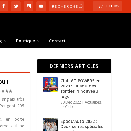
0 ITEMS
g
Boutique
Contact
DERNIERS ARTICLES
Club GTIPOWERS en
OU !
2023 : 10 ans, des
sorties, 1 nouveau
logo
anglais très
30 Déc 2022
|
Actualités
,
 Peugeot 205
Le Club
s, en boite
Epoqu’Auto 2022 :
ême si il ne
Deux séries spéciales