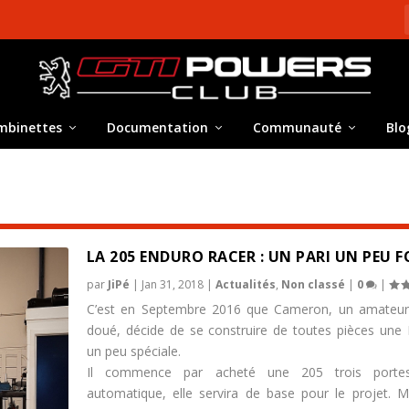
mbinettes
Documentation
Communauté
Blo
LA 205 ENDURO RACER : UN PARI UN PEU F
par
JiPé
|
Jan 31, 2018
|
Actualités
,
Non classé
|
0
|
C’est en Septembre 2016 que Cameron, un amateur 
doué, décide de se construire de toutes pièces une
un peu spéciale.
Il commence par acheté une 205 trois porte
automatique, elle servira de base pour le projet. M