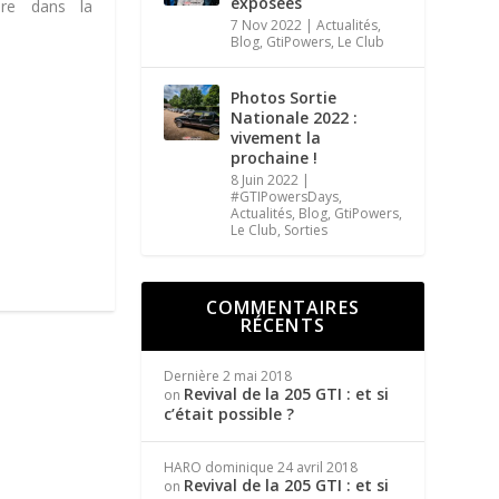
exposées
ure dans la
7 Nov 2022
|
Actualités
,
Blog
,
GtiPowers
,
Le Club
Photos Sortie
Nationale 2022 :
vivement la
prochaine !
8 Juin 2022
|
#GTIPowersDays
,
Actualités
,
Blog
,
GtiPowers
,
Le Club
,
Sorties
COMMENTAIRES
RÉCENTS
Dernière
2 mai 2018
Revival de la 205 GTI : et si
on
c’était possible ?
HARO dominique
24 avril 2018
Revival de la 205 GTI : et si
on