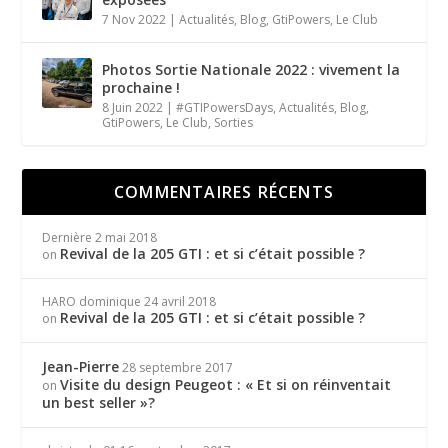
7 Nov 2022
|
Actualités
,
Blog
,
GtiPowers
,
Le Club
Photos Sortie Nationale 2022 : vivement la
prochaine !
8 Juin 2022
|
#GTIPowersDays
,
Actualités
,
Blog
,
GtiPowers
,
Le Club
,
Sorties
COMMENTAIRES RÉCENTS
Dernière
2 mai 2018
Revival de la 205 GTI : et si c’était possible ?
on
HARO dominique
24 avril 2018
Revival de la 205 GTI : et si c’était possible ?
on
Jean-Pierre
28 septembre 2017
Visite du design Peugeot : « Et si on réinventait
on
un best seller »?