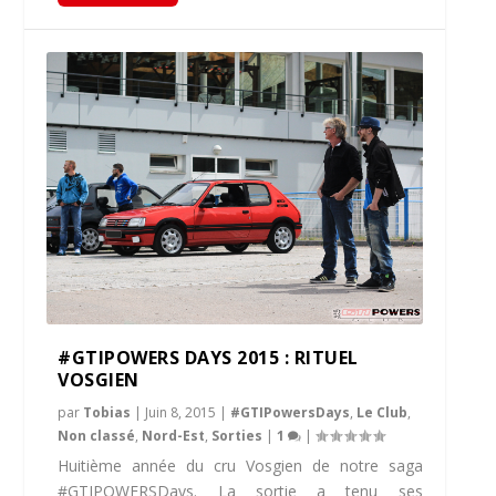
#GTIPOWERS DAYS 2015 : RITUEL
VOSGIEN
par
Tobias
|
Juin 8, 2015
|
#GTIPowersDays
,
Le Club
,
Non classé
,
Nord-Est
,
Sorties
|
1
|
Huitième année du cru Vosgien de notre saga
#GTIPOWERSDays. La sortie a tenu ses