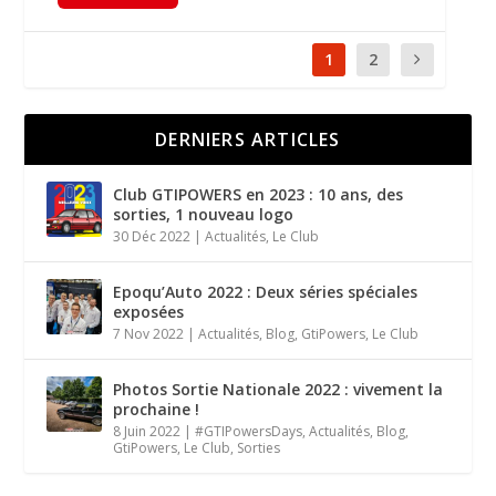
1
2
DERNIERS ARTICLES
Club GTIPOWERS en 2023 : 10 ans, des
sorties, 1 nouveau logo
30 Déc 2022
|
Actualités
,
Le Club
Epoqu’Auto 2022 : Deux séries spéciales
exposées
7 Nov 2022
|
Actualités
,
Blog
,
GtiPowers
,
Le Club
Photos Sortie Nationale 2022 : vivement la
prochaine !
8 Juin 2022
|
#GTIPowersDays
,
Actualités
,
Blog
,
GtiPowers
,
Le Club
,
Sorties