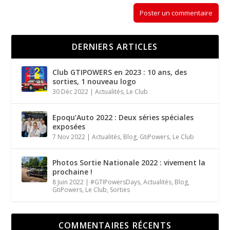
DERNIERS ARTICLES
Club GTIPOWERS en 2023 : 10 ans, des
sorties, 1 nouveau logo
30 Déc 2022
|
Actualités
,
Le Club
Epoqu’Auto 2022 : Deux séries spéciales
exposées
7 Nov 2022
|
Actualités
,
Blog
,
GtiPowers
,
Le Club
Photos Sortie Nationale 2022 : vivement la
prochaine !
8 Juin 2022
|
#GTIPowersDays
,
Actualités
,
Blog
,
GtiPowers
,
Le Club
,
Sorties
COMMENTAIRES RÉCENTS