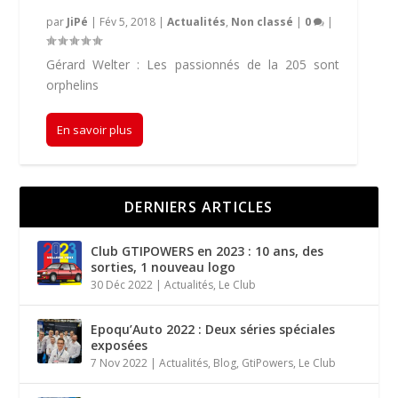
par
JiPé
|
Fév 5, 2018
|
Actualités
,
Non classé
|
0
|
Gérard Welter : Les passionnés de la 205 sont
orphelins
En savoir plus
DERNIERS ARTICLES
Club GTIPOWERS en 2023 : 10 ans, des
sorties, 1 nouveau logo
30 Déc 2022
|
Actualités
,
Le Club
Epoqu’Auto 2022 : Deux séries spéciales
exposées
7 Nov 2022
|
Actualités
,
Blog
,
GtiPowers
,
Le Club