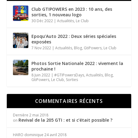
Club GTIPOWERS en 2023 : 10 ans, des
sorties, 1 nouveau logo
30 Déc 2022
|
Actualités
,
Le Club
Epoqu’Auto 2022 : Deux séries spéciales
exposées
7 Nov 2022
|
Actualités
,
Blog
,
GtiPowers
,
Le Club
Photos Sortie Nationale 2022 : vivement la
prochaine !
8 Juin 2022
|
#GTIPowersDays
,
Actualités
,
Blog
,
GtiPowers
,
Le Club
,
Sorties
COMMENTAIRES RÉCENTS
Dernière
2 mai 2018
Revival de la 205 GTI : et si c’était possible ?
on
HARO dominique
24 avril 2018