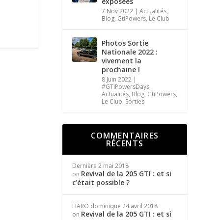
exposées
7 Nov 2022
|
Actualités
,
Blog
,
GtiPowers
,
Le Club
Photos Sortie
Nationale 2022 :
vivement la
prochaine !
8 Juin 2022
|
#GTIPowersDays
,
Actualités
,
Blog
,
GtiPowers
,
Le Club
,
Sorties
COMMENTAIRES
RÉCENTS
Dernière
2 mai 2018
Revival de la 205 GTI : et si
on
c’était possible ?
HARO dominique
24 avril 2018
Revival de la 205 GTI : et si
on