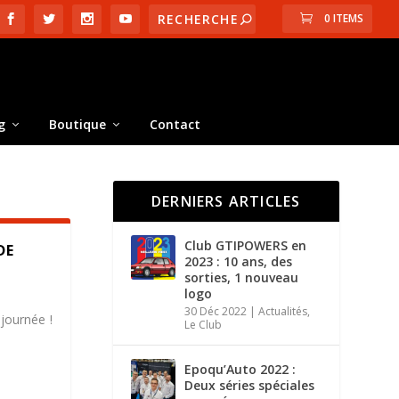
0 ITEMS
g
Boutique
Contact
DERNIERS ARTICLES
Club GTIPOWERS en
DE
2023 : 10 ans, des
sorties, 1 nouveau
logo
30 Déc 2022
|
Actualités
,
journée !
Le Club
Epoqu’Auto 2022 :
Deux séries spéciales