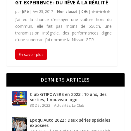
GT EXPERIENCE : DU RÊVE À LA RÉALITÉ
par
JiPé
|
Avr 25, 2017
|
Non classé
|
0
|
J’ai eu la chance d’essayer une voiture hors du
commun, elle fait pas moins de 550ch, une
transmission intégrale, des performances digne
d’une supercar, j’ai nommé la Nissan GTR.
En savoir plus
DERNIERS ARTICLES
Club GTIPOWERS en 2023 : 10 ans, des
sorties, 1 nouveau logo
30 Déc 2022
|
Actualités
,
Le Club
Epoqu’Auto 2022 : Deux séries spéciales
exposées