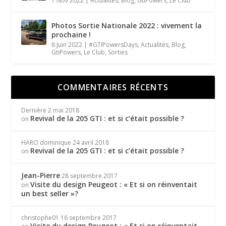
7 Nov 2022
|
Actualités
,
Blog
,
GtiPowers
,
Le Club
Photos Sortie Nationale 2022 : vivement la
prochaine !
8 Juin 2022
|
#GTIPowersDays
,
Actualités
,
Blog
,
GtiPowers
,
Le Club
,
Sorties
COMMENTAIRES RÉCENTS
Dernière
2 mai 2018
Revival de la 205 GTI : et si c’était possible ?
on
HARO dominique
24 avril 2018
Revival de la 205 GTI : et si c’était possible ?
on
Jean-Pierre
28 septembre 2017
Visite du design Peugeot : « Et si on réinventait
on
un best seller »?
christophe01
16 septembre 2017
Visite du design Peugeot : « Et si on réinventait