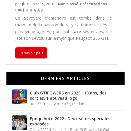
par
JiPé
|
Mar 19, 2018
|
Non classé
,
Présentations
|
0
|
Ce Savoyard trentenaire est tombé dans la
marmite de la passion du rallye automobile dès le
plus jeune âge. Et, pour satisfaire ses envies, il a
jeté son dévolu sur la mythique Peugeot 205 GTI.
En savoir plus
DERNIERS ARTICLES
Club GTIPOWERS en 2023 : 10 ans, des
sorties, 1 nouveau logo
30 Déc 2022
|
Actualités
,
Le Club
Epoqu’Auto 2022 : Deux séries spéciales
exposées
7 Nov 2022
|
Actualités
,
Blog
,
GtiPowers
,
Le Club