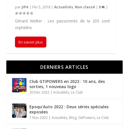
par
JiPé
|
Fév 5, 2018
|
Actualités
,
Non classé
|
0
|
Gérard Welter : Les passionnés de la 205 sont
orphelins
En savoir plus
DERNIERS ARTICLES
Club GTIPOWERS en 2023 : 10 ans, des
sorties, 1 nouveau logo
30 Déc 2022
|
Actualités
,
Le Club
Epoqu’Auto 2022 : Deux séries spéciales
exposées
7 Nov 2022
|
Actualités
,
Blog
,
GtiPowers
,
Le Club