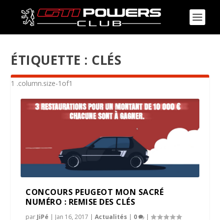
ÉTIQUETTE :
CLÉS
CONCOURS PEUGEOT MON SACRÉ
NUMÉRO : REMISE DES CLÉS
par
JiPé
|
Jan 16, 2017
|
Actualités
|
0
|