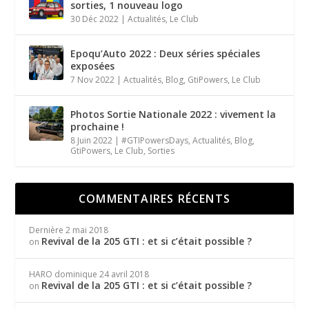
sorties, 1 nouveau logo
30 Déc 2022
|
Actualités
,
Le Club
Epoqu’Auto 2022 : Deux séries spéciales
exposées
7 Nov 2022
|
Actualités
,
Blog
,
GtiPowers
,
Le Club
Photos Sortie Nationale 2022 : vivement la
prochaine !
8 Juin 2022
|
#GTIPowersDays
,
Actualités
,
Blog
,
GtiPowers
,
Le Club
,
Sorties
COMMENTAIRES RÉCENTS
Dernière
2 mai 2018
Revival de la 205 GTI : et si c’était possible ?
on
HARO dominique
24 avril 2018
Revival de la 205 GTI : et si c’était possible ?
on