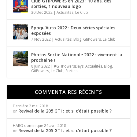
Club GTIPOWERS en 2023 : 10 ans, des
sorties, 1 nouveau logo
30 Déc 2022
|
Actualités
,
Le Club
Epoqu’Auto 2022 : Deux séries spéciales
exposées
7 Nov 2022
|
Actualités
,
Blog
,
GtiPowers
,
Le Club
Photos Sortie Nationale 2022 : vivement la
prochaine !
8 Juin 2022
|
#GTIPowersDays
,
Actualités
,
Blog
,
GtiPowers
,
Le Club
,
Sorties
COMMENTAIRES RÉCENTS
Dernière
2 mai 2018
Revival de la 205 GTI : et si c’était possible ?
on
HARO dominique
24 avril 2018
Revival de la 205 GTI : et si c’était possible ?
on