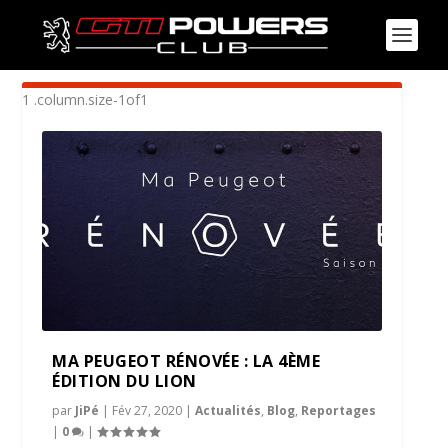
ÉTIQUETTE :
CARROSSERIE
MA PEUGEOT RÉNOVÉE : LA 4ÈME
ÉDITION DU LION
par
JiPé
|
Fév 27, 2020
|
Actualités
,
Blog
,
Reportages
|
0
|