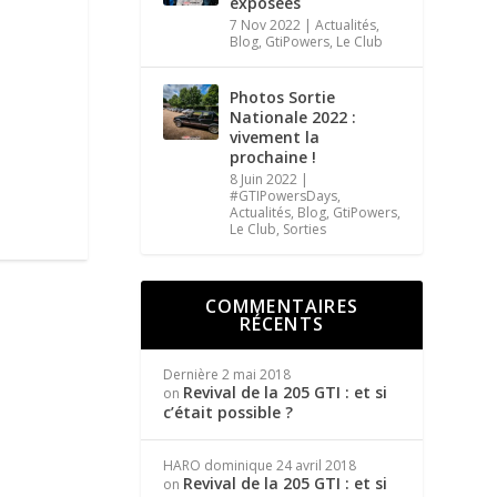
exposées
7 Nov 2022
|
Actualités
,
Blog
,
GtiPowers
,
Le Club
Photos Sortie
Nationale 2022 :
vivement la
prochaine !
8 Juin 2022
|
#GTIPowersDays
,
Actualités
,
Blog
,
GtiPowers
,
Le Club
,
Sorties
COMMENTAIRES
RÉCENTS
Dernière
2 mai 2018
Revival de la 205 GTI : et si
on
c’était possible ?
HARO dominique
24 avril 2018
Revival de la 205 GTI : et si
on