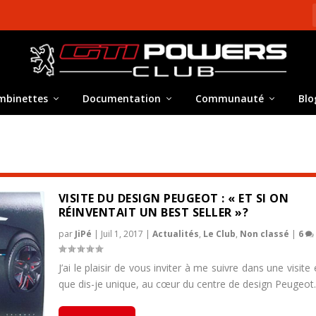
mbinettes
Documentation
Communauté
Blo
VISITE DU DESIGN PEUGEOT : « ET SI ON
RÉINVENTAIT UN BEST SELLER »?
par
JiPé
|
Juil 1, 2017
|
Actualités
,
Le Club
,
Non classé
|
6
J’ai le plaisir de vous inviter à me suivre dans une visite 
que dis-je unique, au cœur du centre de design Peugeot