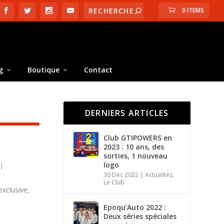
0 ITEMS
g
Boutique
Contact
DERNIERS ARTICLES
Club GTIPOWERS en
2023 : 10 ans, des
sorties, 1 nouveau
logo
|
30 Déc 2022
|
Actualités
,
Le Club
exclusive,
.
Epoqu’Auto 2022 :
Deux séries spéciales