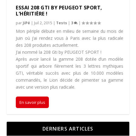
ESSAI 208 GTI BY PEUGEOT SPORT,
L’HÉRITIÈRE !
par
JiPé
|
Juil 2, 2015
|
Tests
|
3
|
Mon périple débute en milieu de semaine du mois de
Juin où j’ai rendez vous à Paris avec la plus radicale
des 208 produites actuellement.
J’ai nommé la 208 Gti by PEUGEOT SPORT !
Après avoir lancé la gamme 208 dotée d’un modèle
sportif qui arbore fièrement les 3 lettres mythiques
GTI, véritable succès avec plus de 10.000 modèles
commandés, le Lion décide de pimenter sa gamme
avec une version plus radicale.
En savoir plus
DERNIERS ARTICLES