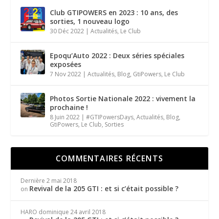
Club GTIPOWERS en 2023 : 10 ans, des
sorties, 1 nouveau logo
30 Déc 2022
|
Actualités
,
Le Club
Epoqu’Auto 2022 : Deux séries spéciales
exposées
7 Nov 2022
|
Actualités
,
Blog
,
GtiPowers
,
Le Club
Photos Sortie Nationale 2022 : vivement la
prochaine !
8 Juin 2022
|
#GTIPowersDays
,
Actualités
,
Blog
,
GtiPowers
,
Le Club
,
Sorties
COMMENTAIRES RÉCENTS
Dernière
2 mai 2018
Revival de la 205 GTI : et si c’était possible ?
on
HARO dominique
24 avril 2018